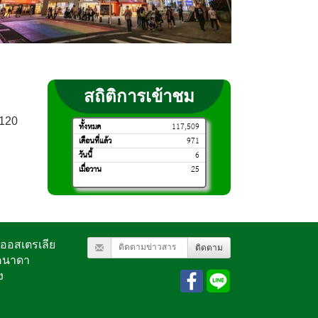
สถิติการเข้าชม
0120
ทั้งหมด
117,509
เดือนที่แล้ว
971
วันนี้
6
เมื่อวาน
25
ะออสเตรเลีย
ติดตาม
คนาดา
ง