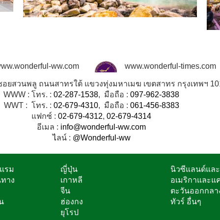
ww.wonderful-ww.com
www.wonderful-times.com
8 ซอยสวนพลู ถนนสาทรใต้ แขวงทุ่งมหาเมฆ เขตสาทร กรุงเทพฯ 1
WWW : โทร. :
02-287-1538
, มือถือ :
097-962-3838
WWT : โทร. :
02-679-4310
, มือถือ :
061-456-8383
แฟกซ์ :
02-679-4312
,
02-679-4314
อีเมล :
info@wonderful-ww.com
ไ
ลน์ :
@Wonderful-ww
งแรม
ญี่ปุ่น
นิวซีแลนด์แล
นทาง
เกาหลี
อเมริกาและแ
จีน
ตะวันออกกลา
ิน
ฮ่องกง
ทัวร์ อื่นๆ
ยุโรป