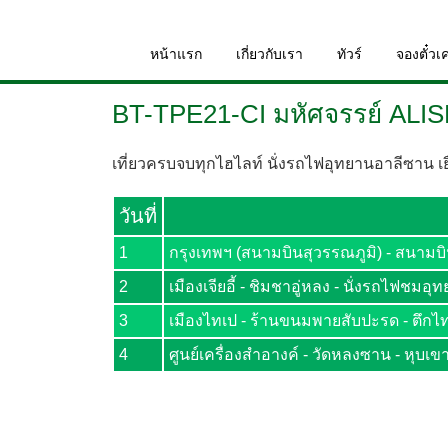
หน้าแรก
เกี่ยวกับเรา
ทัวร์
จองตั๋วเค
BT-TPE21-CI มหัศจรรย์ ALI
เที่ยวครบจบทุกไฮไลท์ นั่งรถไฟอุทยานอาลีซาน เยื
วันที่
1
กรุงเทพฯ (สนามบินสุวรรณภูมิ) - สนามบินเ
2
เมืองเจียอี้ - ชิมชาอู่หลง - นั่งรถไฟชมอ
3
เมืองไทเป - ร้านขนมพายสับปะรด - ตึกไทเ
4
ศูนย์เครื่องสำอางค์ - วัดหลงซาน - หุบเ