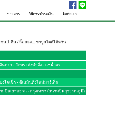
ข่าวสาร
วิธีการชำระเงิน
ติดต่อเรา
 1 คืน / ลิ้มลอง... ชาบูสไตล์ไต้หวัน
นทรา - วัดพระถังซำจั๋ง - แช่น้ำแร่
งไคเช็ก - ซีเหมินติงไนท์มาร์เก็ต
สนามบินเถาหยวน - กรุงเทพฯ (สนามบินสุวรรณภูมิ)