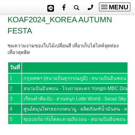
MENU
Toggle
navigatio
KOAF2024_KOREA AUTUMN
FESTA
ชมความงามของใบไม้เปลี่ยนสี เที่ยวเก็บไฮไลท์จุดท่อง
เที่ยวสุดฮิต
วันที่
1
กรุงเทพฯ (สนามบินสุวรรณภูมิ) - สนามบินอินชอน
2
สนามบินอินชอน - โรงถ่ายละคร Yongin MBC Drami
3
เรียนทำคิมบับ - สวนสนุก Lotte World - Seoul Sky Tow
4
ศูนย์สมุนไพรฮอกเกตนามู - ผลิตภัณฑ์น้ำมันสน - หมู่บ
5
ซุปเปอร์มาร์เก็ตละลายเงินวอน - สนามบินอินชอน - ก