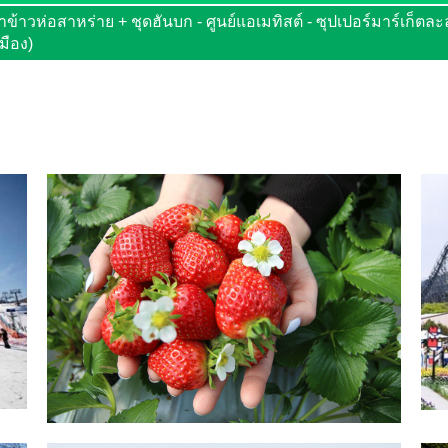
ำข้าวห่อสาหร่าย + ชุดฮันบก - ศูนย์แอเมทิสต์ - ซุปเปอร์มาร์เก็ตล
มือง)