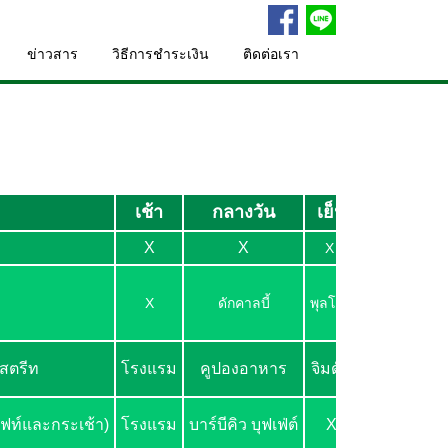
ข่าวสาร
วิธีการชำระเงิน
ติดต่อเรา
เช้า
กลางวัน
เย็น
โรงแรมที่
X
X
X
SKI RESO
X
ดักคาลบี้
พุลโกกิ
หรือเทียบเท่
SEOULHO
งสตรีท
โรงแรม
คูปองอาหาร
จิมดัก
หรือเทียบเท่
SEOUL HO
ลิฟท์และกระเช้า)
โรงแรม
บาร์บีคิว บุฟเฟ่ต์
X
หรือเทียบเท่