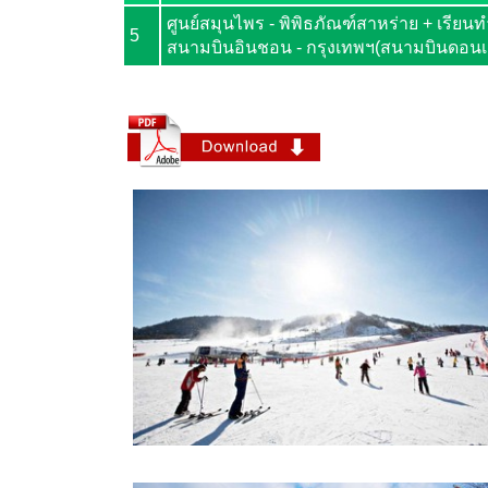
ศูนย์สมุนไพร - พิพิธภัณฑ์สาหร่าย + เรียนท
5
สนามบินอินชอน - กรุงเทพฯ(สนามบินดอนเ