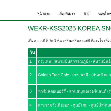
หน้าแรก
เกี่ยวกับเรา
ทัวร์
จองตั๋วเค
WEKR-KSS2025 KOREA SN
เที่ยวเกาหลี 5 วัน 3 คืน เพลิดเพลินลานสกี หิมะจุใจ เ
วัน
1
กรุงเทพฯ(สนามบินสุวรรณภูมิ) - สนามบิน
2
Golden Tree Cafe - เกาะนามิ - เล่นสกี ณ ล
3
ฟาร์มสตอเบอร์รี่ - สวนสนุกเอเวอร์แลนด์ (รว
4
พระราชวังเคียงบก - ศูนย์โสม - ศูนย์น้ำมัน