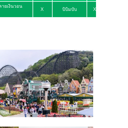
ะลายเงินวอน
X
บิบิมบับ
X