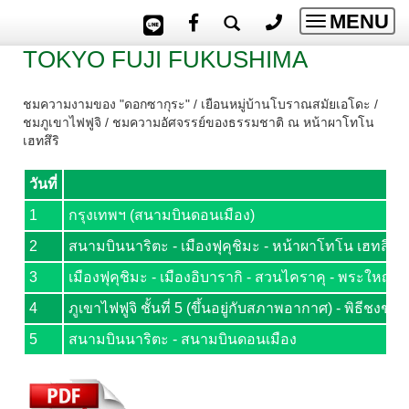
MENU
Toggle
navigatio
TOKYO FUJI FUKUSHIMA
ชมความงามของ "ดอกซากุระ" / เยือนหมู่บ้านโบราณสมัยเอโดะ /
ชมภูเขาไฟฟูจิ / ชมความอัศจรรย์ของธรรมชาติ ณ หน้าผาโทโน
เฮทสึริ
วันที่
1
กรุงเทพฯ (สนามบินดอนเมือง)
2
สนามบินนาริตะ - เมืองฟุคุชิมะ - หน้าผาโทโน เฮทสึริ 
3
เมืองฟุคุชิมะ - เมืองอิบารากิ - สวนไคราคุ - พระใหญ่อุ
4
ภูเขาไฟฟูจิ ชั้นที่ 5 (ขึ้นอยู่กับสภาพอากาศ) - พิธีชงชาญี่
5
สนามบินนาริตะ - สนามบินดอนเมือง