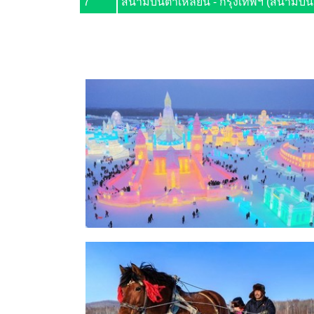
7
สนามบินต้าเหลียน - กรุงเทพฯ (สนามบิ