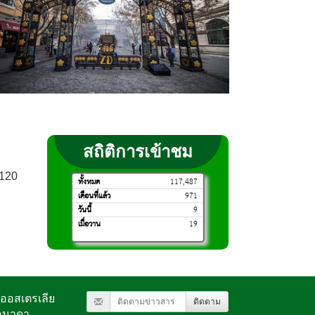
สถิติการเข้าชม
0120
ทั้งหมด
117,487
เดือนที่แล้ว
971
วันนี้
9
เมื่อวาน
19
ะออสเตรเลีย
ติดตาม
คนาดา