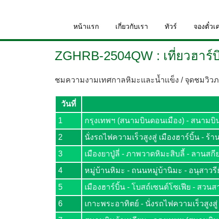
หน้าแรก
เกี่ยวกับเรา
ทัวร์
จองตั๋วเค
ZGHRB-2504QW : เที่ยวฮาร์บ
ชมความงามเทศกาลหิมะและน้ำเเข็ง / จุดชมวิวภาพว
วันที่
1
กรุงเทพฯ (สนามบินดอนเมือง) - สนามบินต
2
นั่งรถไฟความเร็วสูงสู่ เมืองฮาร์บิ้น - ร
3
เมืองยาปู่ลี่ - ภาพวาดหิ
4
หมู่บ้านหิมะ - ถนนหมู่บ้านิมะ - อนุสาวร
5
เมืองฮาร์บิ้น - โบสถ์เซนต์โซเฟีย - สวน
6
เกาะพระอาทิตย์ - นั่งรถไฟความเร็วสูงสู่