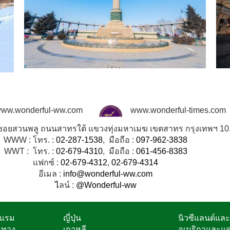
ww.wonderful-ww.com
www.wonderful-times.com
8 ซอยสวนพลู ถนนสาทรใต้ แขวงทุ่งมหาเมฆ เขตสาทร กรุงเทพฯ 1
WWW : โทร. :
02-287-1538
, มือถือ :
097-962-3838
WWT : โทร. :
02-679-4310
, มือถือ :
061-456-8383
แฟกซ์ :
02-679-4312
,
02-679-4314
อีเมล :
info@wonderful-ww.com
ไ
ลน์ :
@Wonderful-ww
งแรม
ญี่ปุ่น
นิวซีแลนด์แล
นทาง
เกาหลี
อเมริกาและแ