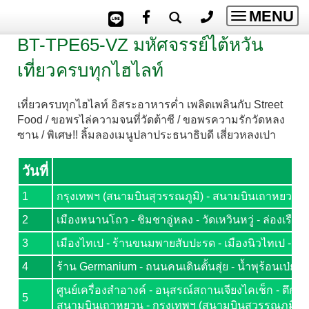
MENU
Toggle
navigatio
BT-TPE65-VZ มหัศจรรย์ไต้หวัน
เที่ยวครบทุกไฮไลท์
เที่ยวครบทุกไฮไลท์ อิสระอาหารค่ำ เพลิดเพลินกับ Street
Food / ขอพรไล่ความจนที่วัดต้าซี / ขอพรความรักวัดหลง
ซาน / พิเศษ!! ลิ้มลองเมนูปลาประธนาธิบดี เสี่ยวหลงเปา
วันที่
1
กรุงเทพฯ (สนามบินสุวรรณภูมิ) - สนามบินเถาหยวน - ว
2
เมืองหนานโถว - ชิมชาอู่หลง - วัดเหวินหวู่ - ล่องเรือ
3
เมืองไทเป - ร้านขนมพายสับปะรด - เมืองนิวไทเป - หมู่
4
ร้าน Germanium - ถนนคนเดินตั้นสุ่ย - น้ำพุร้อนเป่ยโถ
ศูนย์เครื่องสำอางค์ - อนุสรณ์สถานเจียงไคเช็ก - ตึกไท
5
สนามบินเถาหยวน - กรุงเทพฯ (สนามบินสุวรรณภูมิ)