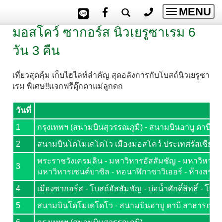
MENU
Toggle
navigatio
มอสโคว์ ซากอร์ส นิวเยรูซาเรม 6
วัน 3 คืน
เที่ยวสุดคุ้ม เก็บไฮไลท์สำคัญ สุดอลังการกับโบสถ์นิวเยรูซา
เรม พิเศษ!!เเจกฟรีตุ๊กตาแม่ลูกดก
วันที่
1
กรุงเทพฯ (สนามบินสุวรรณภูมิ) - สนามบินอาบู ดาบี สาธ
2
สนามบินโดโมเดโดโว เมืองมอสโคว์ ประเทศรัสเซีย - สวน
พระราชวังเครมลิน - มหาวิหารอัสสัมชัญ - มหาวิหารอาร์
3
มหาวิหารเซนต์บาซิล - หอนาฬิกาซาวิเออร์ - ห้างสรร
4
เมืองซากอร์ส - โบสถ์อัสสัมชัญ - บ่อน้ำศักดิ์สิทธิ์ - โ
5
สนามบินโดโมเดโดโว - สนามบินอาบู ดาบี สาธารณรัฐอาห